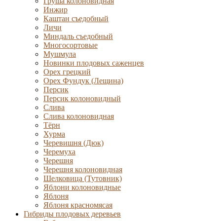
Груша колоновидная
Инжир
Каштан съедобный
Личи
Миндаль съедобный
Многосортовые
Мушмула
Новинки плодовых саженцев
Орех грецкий
Орех Фундук (Лещина)
Персик
Персик колоновидный
Слива
Слива колоновидная
Тёрн
Хурма
Черевишня (Дюк)
Черемуха
Черешня
Черешня колоновидная
Шелковица (Тутовник)
Яблони колоновидные
Яблоня
Яблоня красномясая
Гибриды плодовых деревьев