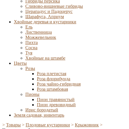
Гибриды персика
Сливово-вишневые гибриды
Церападус и Падоцерус
Шарафуга, Априум
Хвойные деревья и кустарники
Ель
Лиственница
Можжевельник
Пихта
Сосна
Туя
Хвойные на штамбе
Цветы
Розы
Роза плетистая
Роза флорибунда
Роза чайно-гибридная
Роза штамбовая
Пионы
Пион травянистый
Пион древовидный
Ирис бородатый
Земля садовая, инвентарь
>
Товары
>
Плодовые кустарники
>
Крыжовник
>