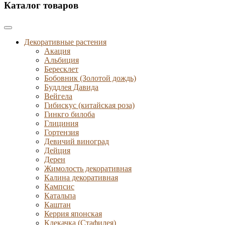
Каталог товаров
Декоративные растения
Акация
Альбиция
Бересклет
Бобовник (Золотой дождь)
Буддлея Давида
Вейгела
Гибискус (китайская роза)
Гинкго билоба
Глициния
Гортензия
Девичий виноград
Дейция
Дерен
Жимолость декоративная
Калина декоративная
Кампсис
Катальпа
Каштан
Керрия японская
Клекачка (Стафилея)