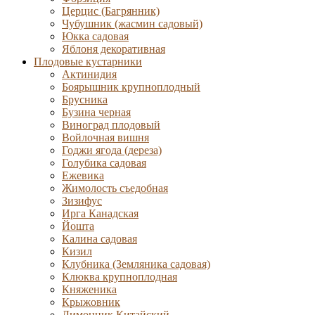
Церцис (Багрянник)
Чубушник (жасмин садовый)
Юкка садовая
Яблоня декоративная
Плодовые кустарники
Актинидия
Боярышник крупноплодный
Брусника
Бузина черная
Виноград плодовый
Войлочная вишня
Годжи ягода (дереза)
Голубика садовая
Ежевика
Жимолость съедобная
Зизифус
Ирга Канадская
Йошта
Калина садовая
Кизил
Клубника (Земляника садовая)
Клюква крупноплодная
Княженика
Крыжовник
Лимонник Китайский