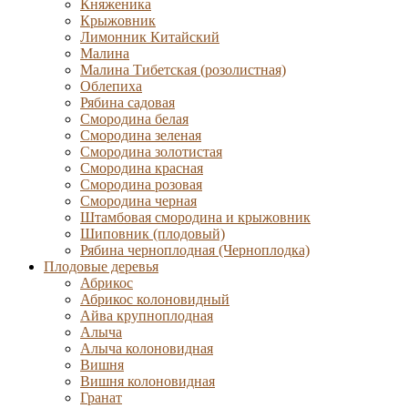
Княженика
Крыжовник
Лимонник Китайский
Малина
Малина Тибетская (розолистная)
Облепиха
Рябина садовая
Смородина белая
Смородина зеленая
Смородина золотистая
Смородина красная
Смородина розовая
Смородина черная
Штамбовая смородина и крыжовник
Шиповник (плодовый)
Рябина черноплодная (Черноплодка)
Плодовые деревья
Абрикос
Абрикос колоновидный
Айва крупноплодная
Алыча
Алыча колоновидная
Вишня
Вишня колоновидная
Гранат