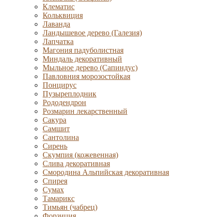
Клематис
Кольквиция
Лаванда
Ландышевое дерево (Галезия)
Лапчатка
Магония падуболистная
Миндаль декоративный
Мыльное дерево (Сапиндус)
Павловния морозостойкая
Понцирус
Пузыреплодник
Рододендрон
Розмарин лекарственный
Сакура
Самшит
Сантолина
Сирень
Скумпия (кожевенная)
Слива декоративная
Смородина Альпийская декоративная
Спирея
Сумах
Тамарикс
Тимьян (чабрец)
Форзиция