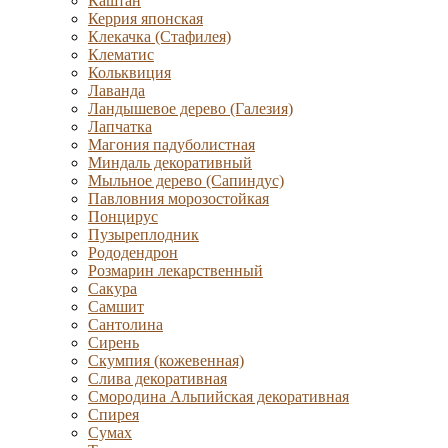
Каштан
Керрия японская
Клекачка (Стафилея)
Клематис
Кольквиция
Лаванда
Ландышевое дерево (Галезия)
Лапчатка
Магония падуболистная
Миндаль декоративный
Мыльное дерево (Сапиндус)
Павловния морозостойкая
Понцирус
Пузыреплодник
Рододендрон
Розмарин лекарственный
Сакура
Самшит
Сантолина
Сирень
Скумпия (кожевенная)
Слива декоративная
Смородина Альпийская декоративная
Спирея
Сумах