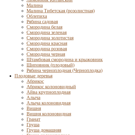
Малина
Малина Тибетская (розолистная)
Облепиха
Рябина садовая
Смородина белая
Смородина зеленая
Смородина золотистая
Смородина красная
Смородина розовая
Смородина черная
Штамбовая смородина и крыжовник
Шиповник (плодовый)
Рябина черноплодная (Черноплодка)
Плодовые деревья
Абрикос
Абрикос колоновидный
Айва крупноплодная
Алыча
Алыча колоновидная
Вишня
Вишня колоновидная
Гранат
Груша
Груша домашняя