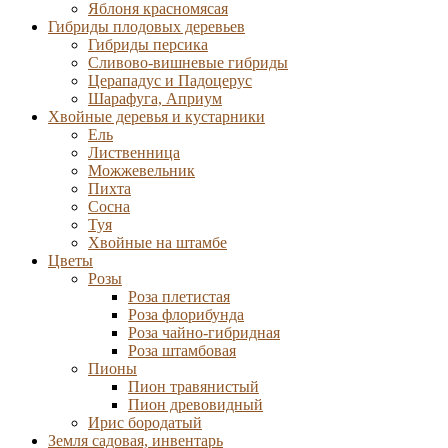
Яблоня красномясая
Гибриды плодовых деревьев
Гибриды персика
Сливово-вишневые гибриды
Церападус и Падоцерус
Шарафуга, Априум
Хвойные деревья и кустарники
Ель
Лиственница
Можжевельник
Пихта
Сосна
Туя
Хвойные на штамбе
Цветы
Розы
Роза плетистая
Роза флорибунда
Роза чайно-гибридная
Роза штамбовая
Пионы
Пион травянистый
Пион древовидный
Ирис бородатый
Земля садовая, инвентарь