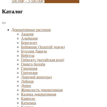
500.00
₽
–
3,500.00
₽
Выберите параметры
Каталог
Декоративные растения
Акация
Альбиция
Бересклет
Бобовник (Золотой дождь)
Буддлея Давида
Вейгела
Гибискус (китайская роза)
Гинкго билоба
Глициния
Гортензия
Девичий виноград
Дейция
Дерен
Жимолость декоративная
Калина декоративная
Кампсис
Катальпа