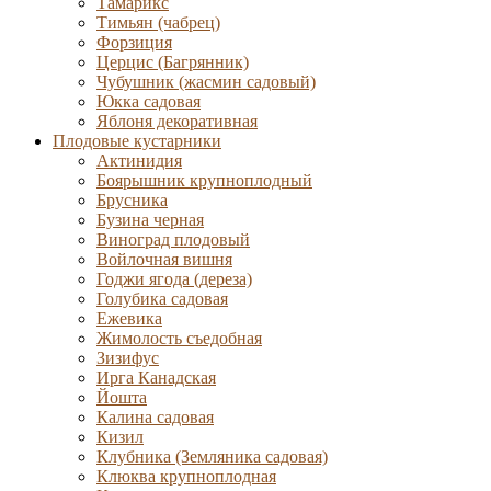
Тамарикс
Тимьян (чабрец)
Форзиция
Церцис (Багрянник)
Чубушник (жасмин садовый)
Юкка садовая
Яблоня декоративная
Плодовые кустарники
Актинидия
Боярышник крупноплодный
Брусника
Бузина черная
Виноград плодовый
Войлочная вишня
Годжи ягода (дереза)
Голубика садовая
Ежевика
Жимолость съедобная
Зизифус
Ирга Канадская
Йошта
Калина садовая
Кизил
Клубника (Земляника садовая)
Клюква крупноплодная