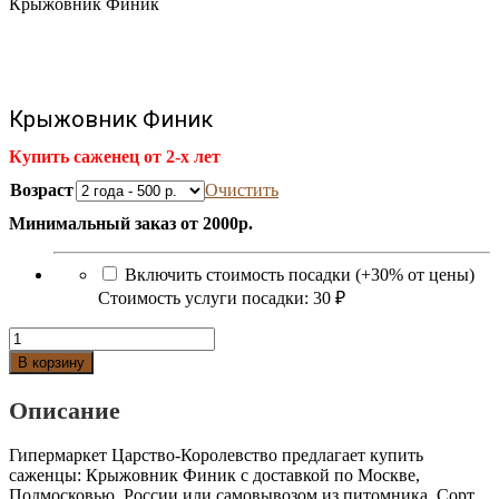
Крыжовник Финик
Крыжовник Финик
Купить саженец от 2-х лет
Возраст
Очистить
Минимальный заказ от 2000р.
Включить стоимость посадки (+30% от цены)
Стоимость услуги посадки:
30 ₽
Количество
Крыжовник
В корзину
Финик
Описание
Гипермаркет Царство-Королевство предлагает купить
саженцы: Крыжовник Финик с доставкой по Москве,
Подмосковью, России или самовывозом из питомника. Сорт