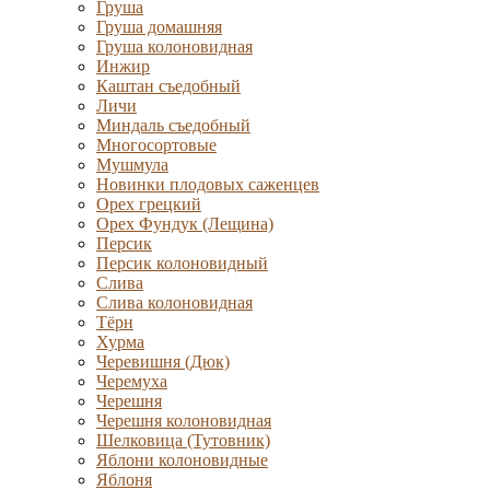
Груша
Груша домашняя
Груша колоновидная
Инжир
Каштан съедобный
Личи
Миндаль съедобный
Многосортовые
Мушмула
Новинки плодовых саженцев
Орех грецкий
Орех Фундук (Лещина)
Персик
Персик колоновидный
Слива
Слива колоновидная
Тёрн
Хурма
Черевишня (Дюк)
Черемуха
Черешня
Черешня колоновидная
Шелковица (Тутовник)
Яблони колоновидные
Яблоня