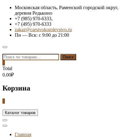
Skip
Московская область, Раменский городской округ,
to
деревня Редькино
content
+7 (985) 970-6333,
+7 (495) 970-6333
zakaz@carstvokorolevstvo.ru
Пн — Вск: с 9:00 до 21:00
Topbar
Menu
Искать:
Поиск
0
Total
0.00₽
Корзина
0
Каталог товаров
Главная