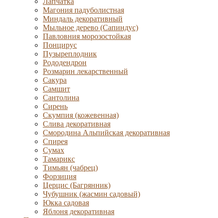
Лапчатка
Магония падуболистная
Миндаль декоративный
Мыльное дерево (Сапиндус)
Павловния морозостойкая
Понцирус
Пузыреплодник
Рододендрон
Розмарин лекарственный
Сакура
Самшит
Сантолина
Сирень
Скумпия (кожевенная)
Слива декоративная
Смородина Альпийская декоративная
Спирея
Сумах
Тамарикс
Тимьян (чабрец)
Форзиция
Церцис (Багрянник)
Чубушник (жасмин садовый)
Юкка садовая
Яблоня декоративная