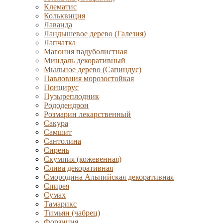
Клематис
Кольквиция
Лаванда
Ландышевое дерево (Галезия)
Лапчатка
Магония падуболистная
Миндаль декоративный
Мыльное дерево (Сапиндус)
Павловния морозостойкая
Понцирус
Пузыреплодник
Рододендрон
Розмарин лекарственный
Сакура
Самшит
Сантолина
Сирень
Скумпия (кожевенная)
Слива декоративная
Смородина Альпийская декоративная
Спирея
Сумах
Тамарикс
Тимьян (чабрец)
Форзиция