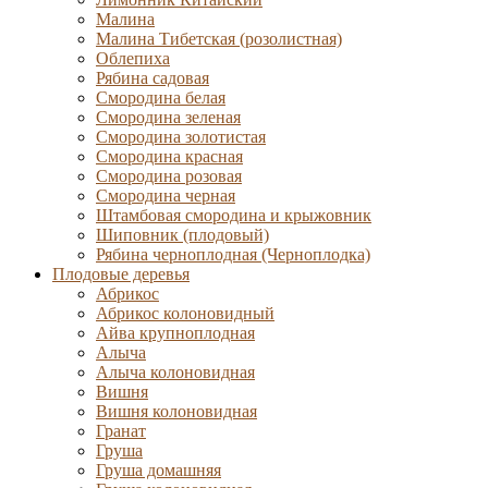
Малина
Малина Тибетская (розолистная)
Облепиха
Рябина садовая
Смородина белая
Смородина зеленая
Смородина золотистая
Смородина красная
Смородина розовая
Смородина черная
Штамбовая смородина и крыжовник
Шиповник (плодовый)
Рябина черноплодная (Черноплодка)
Плодовые деревья
Абрикос
Абрикос колоновидный
Айва крупноплодная
Алыча
Алыча колоновидная
Вишня
Вишня колоновидная
Гранат
Груша
Груша домашняя