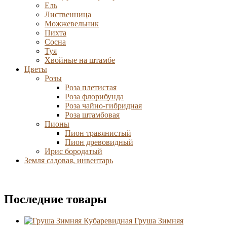
Ель
Лиственница
Можжевельник
Пихта
Сосна
Туя
Хвойные на штамбе
Цветы
Розы
Роза плетистая
Роза флорибунда
Роза чайно-гибридная
Роза штамбовая
Пионы
Пион травянистый
Пион древовидный
Ирис бородатый
Земля садовая, инвентарь
Последние товары
Груша Зимняя