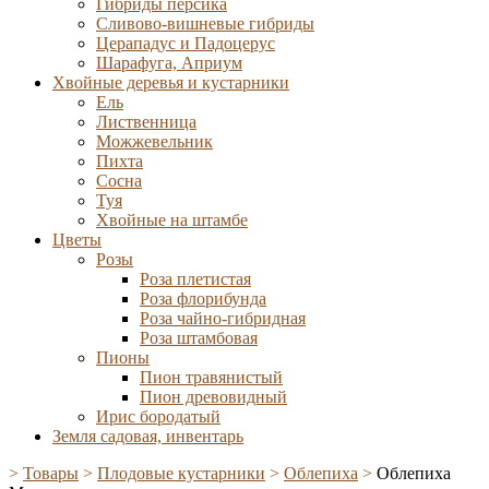
Гибриды персика
Сливово-вишневые гибриды
Церападус и Падоцерус
Шарафуга, Априум
Хвойные деревья и кустарники
Ель
Лиственница
Можжевельник
Пихта
Сосна
Туя
Хвойные на штамбе
Цветы
Розы
Роза плетистая
Роза флорибунда
Роза чайно-гибридная
Роза штамбовая
Пионы
Пион травянистый
Пион древовидный
Ирис бородатый
Земля садовая, инвентарь
>
Товары
>
Плодовые кустарники
>
Облепиха
>
Облепиха