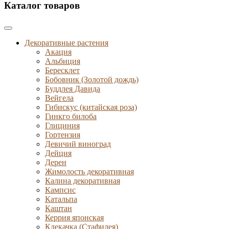
Каталог товаров
Декоративные растения
Акация
Альбиция
Бересклет
Бобовник (Золотой дождь)
Буддлея Давида
Вейгела
Гибискус (китайская роза)
Гинкго билоба
Глициния
Гортензия
Девичий виноград
Дейция
Дерен
Жимолость декоративная
Калина декоративная
Кампсис
Катальпа
Каштан
Керрия японская
Клекачка (Стафилея)