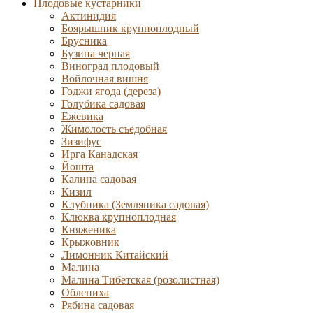
Плодовые кустарники
Актинидия
Боярышник крупноплодный
Брусника
Бузина черная
Виноград плодовый
Войлочная вишня
Годжи ягода (дереза)
Голубика садовая
Ежевика
Жимолость съедобная
Зизифус
Ирга Канадская
Йошта
Калина садовая
Кизил
Клубника (Земляника садовая)
Клюква крупноплодная
Княженика
Крыжовник
Лимонник Китайский
Малина
Малина Тибетская (розолистная)
Облепиха
Рябина садовая