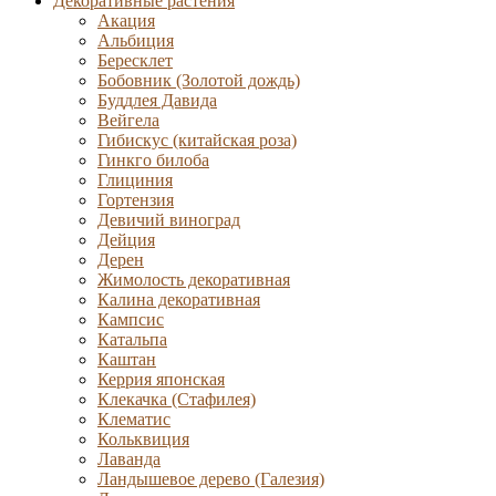
Декоративные растения
Акация
Альбиция
Бересклет
Бобовник (Золотой дождь)
Буддлея Давида
Вейгела
Гибискус (китайская роза)
Гинкго билоба
Глициния
Гортензия
Девичий виноград
Дейция
Дерен
Жимолость декоративная
Калина декоративная
Кампсис
Катальпа
Каштан
Керрия японская
Клекачка (Стафилея)
Клематис
Кольквиция
Лаванда
Ландышевое дерево (Галезия)