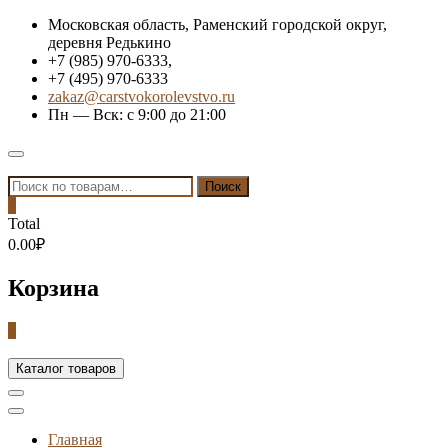
Skip
Московская область, Раменский городской округ,
to
деревня Редькино
content
+7 (985) 970-6333,
+7 (495) 970-6333
zakaz@carstvokorolevstvo.ru
Пн — Вск: с 9:00 до 21:00
Topbar
Menu
Искать:
Поиск
0
Total
0.00₽
Корзина
0
Каталог товаров
Главная