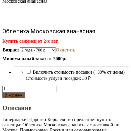
Московская ананасная
Облепиха Московская ананасная
Купить саженец от 2-х лет
Возраст
Очистить
Минимальный заказ от 2000р.
Включить стоимость посадки (+30% от цены)
Стоимость услуги посадки:
30 ₽
Количество
Облепиха
В корзину
Московская
ананасная
Описание
Гипермаркет Царство-Королевство предлагает купить
саженцы: Облепиха Московская ананасная с доставкой по
Москве, Подмосковью, России или самовывозом из