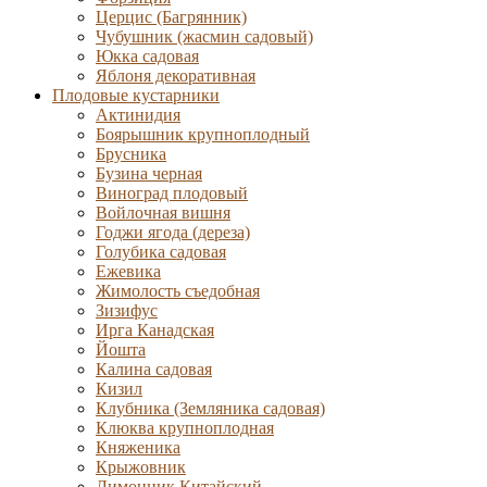
Церцис (Багрянник)
Чубушник (жасмин садовый)
Юкка садовая
Яблоня декоративная
Плодовые кустарники
Актинидия
Боярышник крупноплодный
Брусника
Бузина черная
Виноград плодовый
Войлочная вишня
Годжи ягода (дереза)
Голубика садовая
Ежевика
Жимолость съедобная
Зизифус
Ирга Канадская
Йошта
Калина садовая
Кизил
Клубника (Земляника садовая)
Клюква крупноплодная
Княженика
Крыжовник
Лимонник Китайский