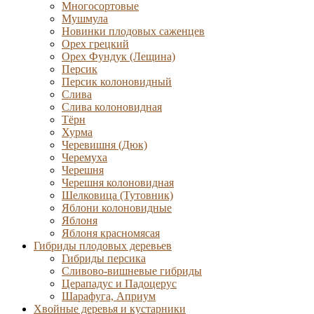
Многосортовые
Мушмула
Новинки плодовых саженцев
Орех грецкий
Орех Фундук (Лещина)
Персик
Персик колоновидный
Слива
Слива колоновидная
Тёрн
Хурма
Черевишня (Дюк)
Черемуха
Черешня
Черешня колоновидная
Шелковица (Тутовник)
Яблони колоновидные
Яблоня
Яблоня красномясая
Гибриды плодовых деревьев
Гибриды персика
Сливово-вишневые гибриды
Церападус и Падоцерус
Шарафуга, Априум
Хвойные деревья и кустарники