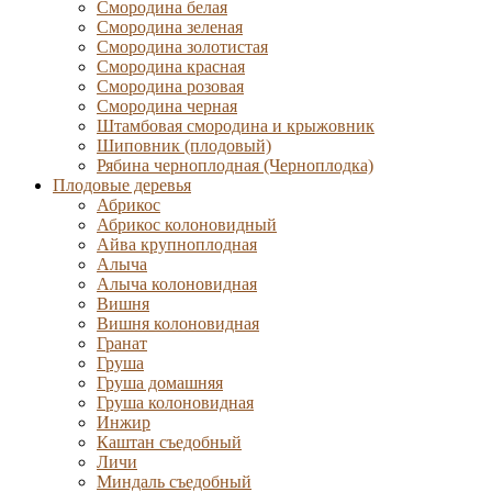
Смородина белая
Смородина зеленая
Смородина золотистая
Смородина красная
Смородина розовая
Смородина черная
Штамбовая смородина и крыжовник
Шиповник (плодовый)
Рябина черноплодная (Черноплодка)
Плодовые деревья
Абрикос
Абрикос колоновидный
Айва крупноплодная
Алыча
Алыча колоновидная
Вишня
Вишня колоновидная
Гранат
Груша
Груша домашняя
Груша колоновидная
Инжир
Каштан съедобный
Личи
Миндаль съедобный