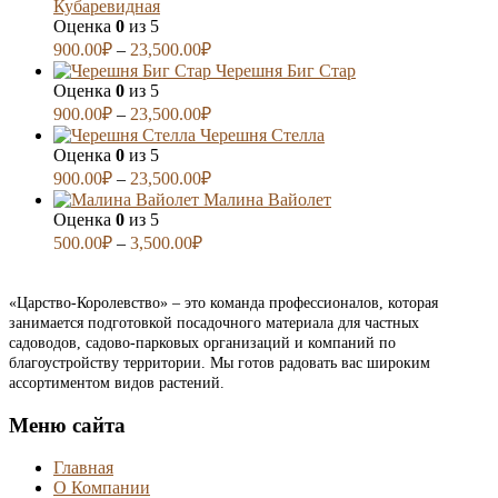
Кубаревидная
Оценка
0
из 5
900.00
₽
–
23,500.00
₽
Черешня Биг Стар
Оценка
0
из 5
900.00
₽
–
23,500.00
₽
Черешня Стелла
Оценка
0
из 5
900.00
₽
–
23,500.00
₽
Малина Вайолет
Оценка
0
из 5
500.00
₽
–
3,500.00
₽
«Царство-Королевство» – это команда профессионалов, которая
занимается подготовкой посадочного материала для частных
садоводов, садово-парковых организаций и компаний по
благоустройству территории. Мы готов радовать вас широким
ассортиментом видов растений.
Меню сайта
Главная
О Компании