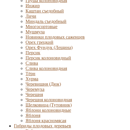
Груша колоновидная
Инжир
Каштан съедобный
Личи
Миндаль съедобный
Многосортовые
Мушмула
Новинки плодовых саженцев
Орех грецкий
Орех Фундук (Лещина)
Персик
Персик колоновидный
Слива
Слива колоновидная
Тёрн
Хурма
Черевишня (Дюк)
Черемуха
Черешня
Черешня колоновидная
Шелковица (Тутовник)
Яблони колоновидные
Яблоня
Яблоня красномясая
Гибриды плодовых деревьев