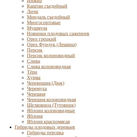
Инжир
Каштан съедобный
Личи
Миндаль съедобный
Многосортовые
Мушмула
Новинки плодовых саженцев
Орех грецкий
Орех Фундук (Лещина)
Персик
Персик колоновидный
Слива
Слива колоновидная
Тёрн
Хурма
Черевишня (Дюк)
Черемуха
Черешня
Черешня колоновидная
Шелковица (Тутовник)
Яблони колоновидные
Яблоня
Яблоня красномясая
Гибриды плодовых деревьев
Гибриды персика