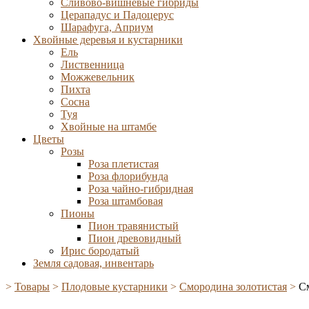
Сливово-вишневые гибриды
Церападус и Падоцерус
Шарафуга, Априум
Хвойные деревья и кустарники
Ель
Лиственница
Можжевельник
Пихта
Сосна
Туя
Хвойные на штамбе
Цветы
Розы
Роза плетистая
Роза флорибунда
Роза чайно-гибридная
Роза штамбовая
Пионы
Пион травянистый
Пион древовидный
Ирис бородатый
Земля садовая, инвентарь
>
Товары
>
Плодовые кустарники
>
Смородина золотистая
>
С