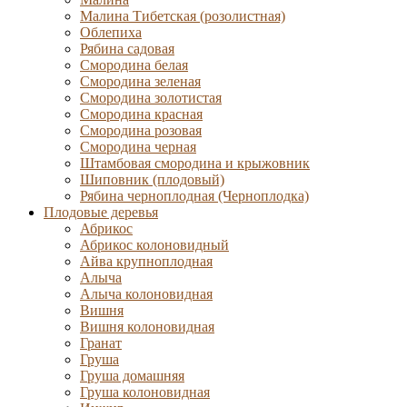
Малина Тибетская (розолистная)
Облепиха
Рябина садовая
Смородина белая
Смородина зеленая
Смородина золотистая
Смородина красная
Смородина розовая
Смородина черная
Штамбовая смородина и крыжовник
Шиповник (плодовый)
Рябина черноплодная (Черноплодка)
Плодовые деревья
Абрикос
Абрикос колоновидный
Айва крупноплодная
Алыча
Алыча колоновидная
Вишня
Вишня колоновидная
Гранат
Груша
Груша домашняя
Груша колоновидная