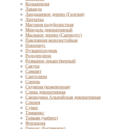
Кольквиция
Лаванда
Ландышевое дерево (Галезия)
Лапчатка
Магония падуболистная
Миндаль декоративный
Мыльное дерево (Сапиндус)
Павловния морозостойкая
Понцирус
Пузыреплодник
Рододендрон
Розмарин лекарственный
Сакура
Самшит
Сантолина
Сирень
Скумпия (кожевенная)
Слива декоративная
Смородина Альпийская декоративная
Спирея
Сумах
Тамарикс
Тимьян (чабрец)
Форзиция
Церцис (Багрянник)