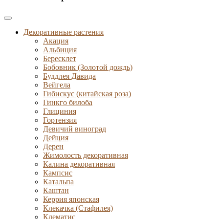
Декоративные растения
Акация
Альбиция
Бересклет
Бобовник (Золотой дождь)
Буддлея Давида
Вейгела
Гибискус (китайская роза)
Гинкго билоба
Глициния
Гортензия
Девичий виноград
Дейция
Дерен
Жимолость декоративная
Калина декоративная
Кампсис
Катальпа
Каштан
Керрия японская
Клекачка (Стафилея)
Клематис