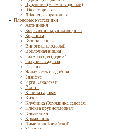
Чубушник (жасмин садовый)
Юкка садовая
Яблоня декоративная
Плодовые кустарники
Актинидия
Боярышник крупноплодный
Брусника
Бузина черная
Виноград плодовый
Войлочная вишня
Годжи ягода (дереза)
Голубика садовая
Ежевика
Жимолость съедобная
Зизифус
Ирга Канадская
Йошта
Калина садовая
Кизил
Клубника (Земляника садовая)
Клюква крупноплодная
Княженика
Крыжовник
Лимонник Китайский
Малина