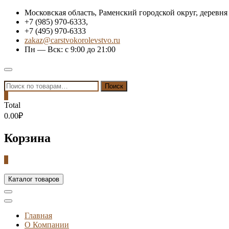
Skip
Московская область, Раменский городской округ, деревня
to
+7 (985) 970-6333,
content
+7 (495) 970-6333
zakaz@carstvokorolevstvo.ru
Пн — Вск: с 9:00 до 21:00
Topbar
Menu
Искать:
Поиск
0
Total
0.00₽
Корзина
0
Каталог товаров
Главная
О Компании