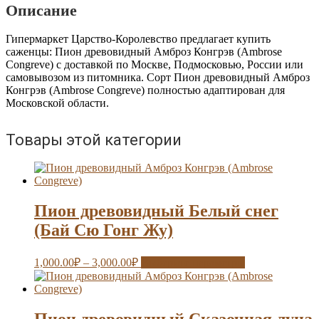
Амброз
Описание
Конгрэв
(Ambrose
Гипермаркет Царство-Королевство предлагает купить
Congreve)
саженцы: Пион древовидный Амброз Конгрэв (Ambrose
Congreve) с доставкой по Москве, Подмосковью, России или
самовывозом из питомника. Сорт Пион древовидный Амброз
Конгрэв (Ambrose Congreve) полностью адаптирован для
Московской области.
Товары этой категории
Пион древовидный Белый снег
(Бай Сю Гонг Жу)
1,000.00
₽
–
3,000.00
₽
Выберите параметры
Пион древовидный Сказочная луна