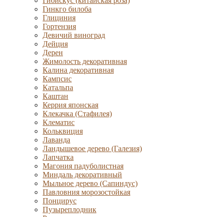
Гибискус (китайская роза)
Гинкго билоба
Глициния
Гортензия
Девичий виноград
Дейция
Дерен
Жимолость декоративная
Калина декоративная
Кампсис
Катальпа
Каштан
Керрия японская
Клекачка (Стафилея)
Клематис
Кольквиция
Лаванда
Ландышевое дерево (Галезия)
Лапчатка
Магония падуболистная
Миндаль декоративный
Мыльное дерево (Сапиндус)
Павловния морозостойкая
Понцирус
Пузыреплодник