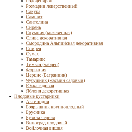
Рододендрон
Розмарин лекарственный
Сакура
Самшит
Сантолина
Сирень
Скумпия (кожевенная)
Слива декоративная
Смородина Альпийская декоративная
Спирея
Сумах
Тамарикс
Тимьян (чабрец)
Форзиция
Церцис (Багрянник)
Чубушник (жасмин садовый)
Юкка садовая
Яблоня декоративная
Плодовые кустарники
Актинидия
Боярышник крупноплодный
Брусника
Бузина черная
Виноград плодовый
Войлочная вишня