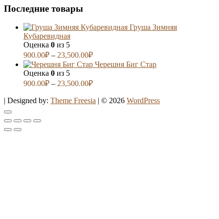
Последние товары
Груша Зимняя
Кубаревидная
Оценка
0
из 5
900.00
₽
–
23,500.00
₽
Черешня Биг Стар
Оценка
0
из 5
900.00
₽
–
23,500.00
₽
| Designed by:
Theme Freesia
| © 2026
WordPress
Go
to
top