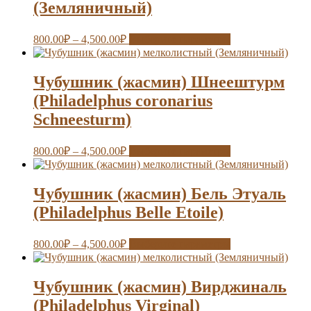
(Земляничный)
800.00
₽
–
4,500.00
₽
Выберите параметры
Чубушник (жасмин) Шнеештурм
(Philadelphus coronarius
Schneesturm)
800.00
₽
–
4,500.00
₽
Выберите параметры
Чубушник (жасмин) Бель Этуаль
(Philadelphus Belle Etoile)
800.00
₽
–
4,500.00
₽
Выберите параметры
Чубушник (жасмин) Вирджиналь
(Philadelphus Virginal)