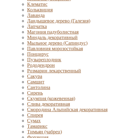
Клематис
Кольквиция
Лаванда
Ландышевое дерево (Галезия)
Лапчатка
Магония падуболистная
Миндаль декоративный
Мыльное дерево (Сапиндус)
Павловния морозостойкая
Понцирус
Пузыреплодник
Рододендрон
Розмарин лекарственный
Сакура
Самшит
Сантолина
Сирень
Скумпия (кожевенная)
Слива декоративная
Смородина Альпийская декоративная
Спирея
Сумах
Тамарикс
Тимьян (чабрец)
Форзиция