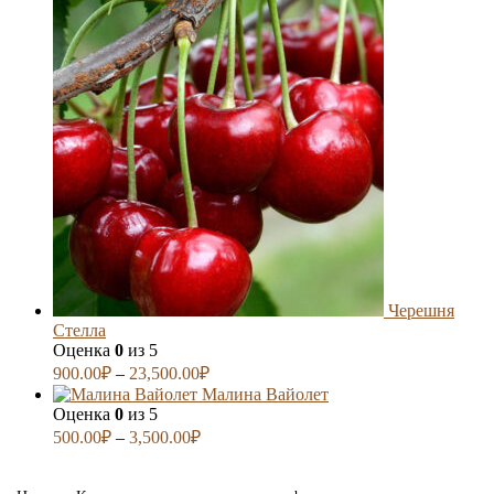
Черешня
Стелла
Оценка
0
из 5
900.00
₽
–
23,500.00
₽
Малина Вайолет
Оценка
0
из 5
500.00
₽
–
3,500.00
₽