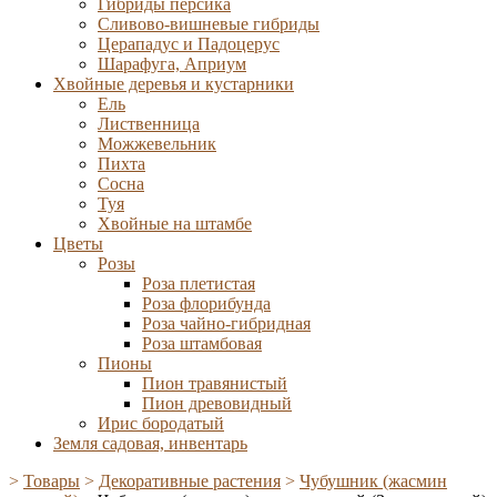
Гибриды персика
Сливово-вишневые гибриды
Церападус и Падоцерус
Шарафуга, Априум
Хвойные деревья и кустарники
Ель
Лиственница
Можжевельник
Пихта
Сосна
Туя
Хвойные на штамбе
Цветы
Розы
Роза плетистая
Роза флорибунда
Роза чайно-гибридная
Роза штамбовая
Пионы
Пион травянистый
Пион древовидный
Ирис бородатый
Земля садовая, инвентарь
>
Товары
>
Декоративные растения
>
Чубушник (жасмин