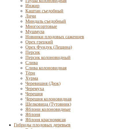
Груша колоновидная
Инжир
Каштан съедобный
Личи
Миндаль съедобный
Многосортовые
Мушмула
Новинки плодовых саженцев
Орех грецкий
Орех Фундук (Лещина)
Персик
Персик колоновидный
Слива
Слива колоновидная
Тёрн
Хурма
Черевишня (Дюк)
Черемуха
Черешня
Черешня колоновидная
Шелковица (Тутовник)
Яблони колоновидные
Яблоня
Яблоня красномясая
Гибриды плодовых деревьев