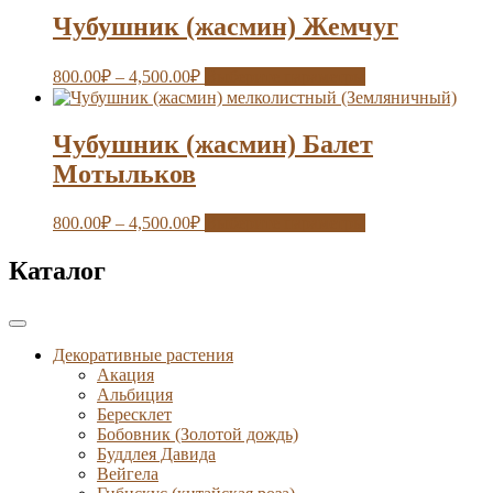
Чубушник (жасмин) Жемчуг
800.00
₽
–
4,500.00
₽
Выберите параметры
Чубушник (жасмин) Балет
Мотыльков
800.00
₽
–
4,500.00
₽
Выберите параметры
Каталог
Декоративные растения
Акация
Альбиция
Бересклет
Бобовник (Золотой дождь)
Буддлея Давида
Вейгела