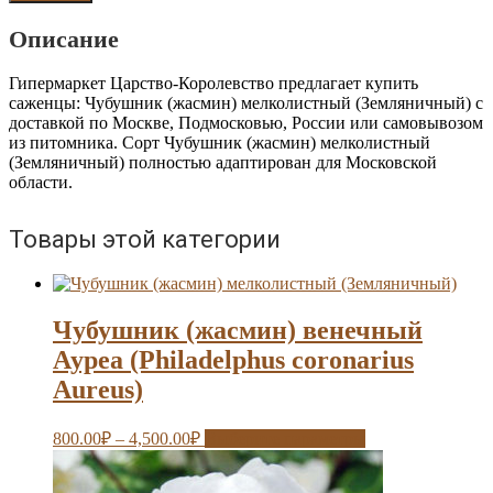
(жасмин)
мелколистный
Описание
(Земляничный)
Гипермаркет Царство-Королевство предлагает купить
саженцы: Чубушник (жасмин) мелколистный (Земляничный) с
доставкой по Москве, Подмосковью, России или самовывозом
из питомника. Сорт Чубушник (жасмин) мелколистный
(Земляничный) полностью адаптирован для Московской
области.
Товары этой категории
Чубушник (жасмин) венечный
Ауреа (Philadelphus coronarius
Aureus)
800.00
₽
–
4,500.00
₽
Выберите параметры