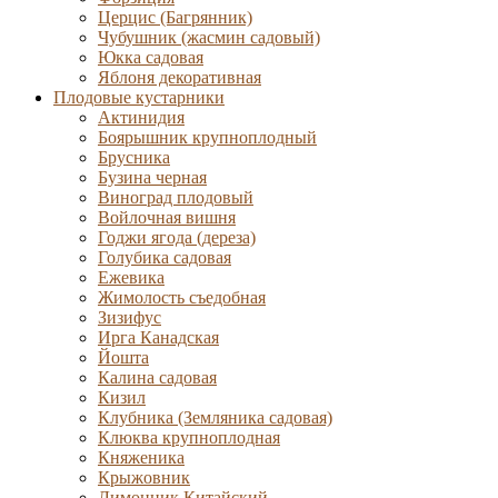
Церцис (Багрянник)
Чубушник (жасмин садовый)
Юкка садовая
Яблоня декоративная
Плодовые кустарники
Актинидия
Боярышник крупноплодный
Брусника
Бузина черная
Виноград плодовый
Войлочная вишня
Годжи ягода (дереза)
Голубика садовая
Ежевика
Жимолость съедобная
Зизифус
Ирга Канадская
Йошта
Калина садовая
Кизил
Клубника (Земляника садовая)
Клюква крупноплодная
Княженика
Крыжовник
Лимонник Китайский