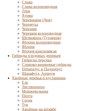
Слива
Слива колоновидная
Тёрн
Хурма
Черевишня (Дюк)
Черемуха
Черешня
Черешня колоновидная
Шелковица (Тутовник)
Яблони колоновидные
Яблоня
Яблоня красномясая
Гибриды плодовых деревьев
Гибриды персика
Сливово-вишневые гибриды
Церападус и Падоцерус
Шарафуга, Априум
Хвойные деревья и кустарники
Ель
Лиственница
Можжевельник
Пихта
Сосна
Туя
Хвойные на штамбе