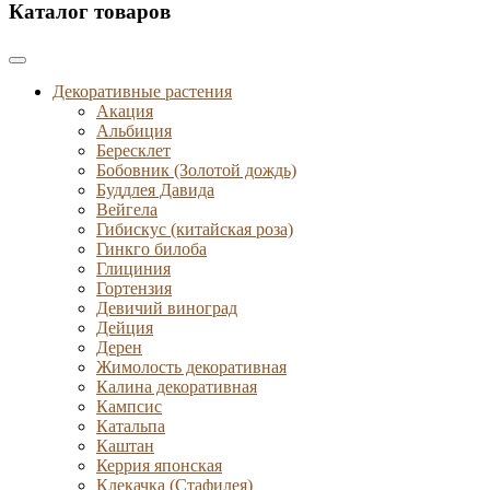
Каталог товаров
Декоративные растения
Акация
Альбиция
Бересклет
Бобовник (Золотой дождь)
Буддлея Давида
Вейгела
Гибискус (китайская роза)
Гинкго билоба
Глициния
Гортензия
Девичий виноград
Дейция
Дерен
Жимолость декоративная
Калина декоративная
Кампсис
Катальпа
Каштан
Керрия японская
Клекачка (Стафилея)