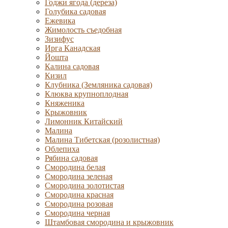
Годжи ягода (дереза)
Голубика садовая
Ежевика
Жимолость съедобная
Зизифус
Ирга Канадская
Йошта
Калина садовая
Кизил
Клубника (Земляника садовая)
Клюква крупноплодная
Княженика
Крыжовник
Лимонник Китайский
Малина
Малина Тибетская (розолистная)
Облепиха
Рябина садовая
Смородина белая
Смородина зеленая
Смородина золотистая
Смородина красная
Смородина розовая
Смородина черная
Штамбовая смородина и крыжовник