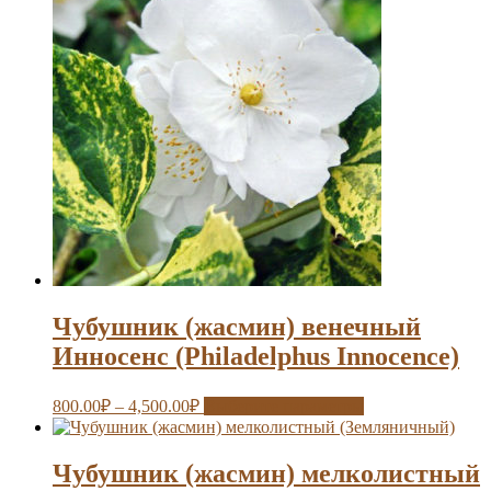
Чубушник (жасмин) венечный
Инносенс (Philadelphus Innocence)
800.00
₽
–
4,500.00
₽
Выберите параметры
Чубушник (жасмин) мелколистный