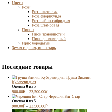
Цветы
Розы
Роза плетистая
Роза флорибунда
Роза чайно-гибридная
Роза штамбовая
Пионы
Пион травянистый
Пион древовидный
Ирис бородатый
Земля садовая, инвентарь
Последние товары
Груша Зимняя
Кубаревидная
Оценка
0
из 5
900.00
₽
–
23,500.00
₽
Черешня Биг Стар
Оценка
0
из 5
900.00
₽
–
23,500.00
₽