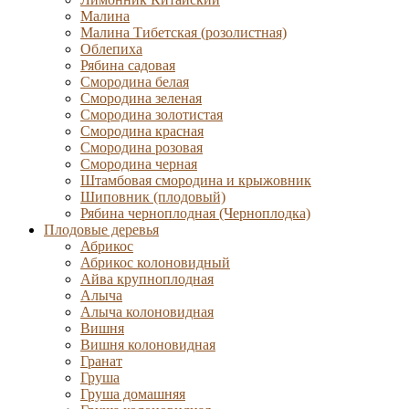
Малина
Малина Тибетская (розолистная)
Облепиха
Рябина садовая
Смородина белая
Смородина зеленая
Смородина золотистая
Смородина красная
Смородина розовая
Смородина черная
Штамбовая смородина и крыжовник
Шиповник (плодовый)
Рябина черноплодная (Черноплодка)
Плодовые деревья
Абрикос
Абрикос колоновидный
Айва крупноплодная
Алыча
Алыча колоновидная
Вишня
Вишня колоновидная
Гранат
Груша
Груша домашняя