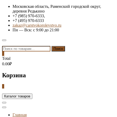
Skip
Московская область, Раменский городской округ,
to
деревня Редькино
content
+7 (985) 970-6333,
+7 (495) 970-6333
zakaz@carstvokorolevstvo.ru
Пн — Вск: с 9:00 до 21:00
Topbar
Menu
Искать:
Поиск
0
Total
0.00₽
Корзина
0
Каталог товаров
Главная