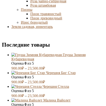
Роза чайно-гибридная
Роза штамбовая
Пионы
Пион травянистый
Пион древовидный
Ирис бородатый
Земля садовая, инвентарь
Последние товары
Груша Зимняя
Кубаревидная
Оценка
0
из 5
900.00
₽
–
23,500.00
₽
Черешня Биг Стар
Оценка
0
из 5
900.00
₽
–
23,500.00
₽
Черешня Стелла
Оценка
0
из 5
900.00
₽
–
23,500.00
₽
Малина Вайолет
Оценка
0
из 5