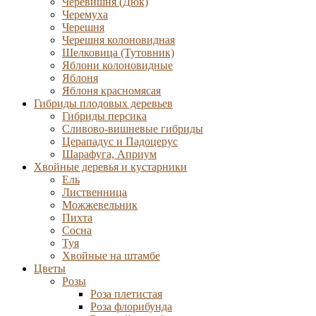
Черевишня (Дюк)
Черемуха
Черешня
Черешня колоновидная
Шелковица (Тутовник)
Яблони колоновидные
Яблоня
Яблоня красномясая
Гибриды плодовых деревьев
Гибриды персика
Сливово-вишневые гибриды
Церападус и Падоцерус
Шарафуга, Априум
Хвойные деревья и кустарники
Ель
Лиственница
Можжевельник
Пихта
Сосна
Туя
Хвойные на штамбе
Цветы
Розы
Роза плетистая
Роза флорибунда