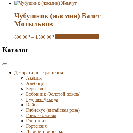
Чубушник (жасмин) Балет
Мотыльков
800.00
₽
–
4,500.00
₽
Выберите параметры
Каталог
Декоративные растения
Акация
Альбиция
Бересклет
Бобовник (Золотой дождь)
Буддлея Давида
Вейгела
Гибискус (китайская роза)
Гинкго билоба
Глициния
Гортензия
Девичий виноград