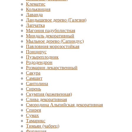
Клематис
Кольквиция
Лаванда
Ландышевое дерево (Галезия)
Лапчатка
Магония падуболистная
Миндаль декоративный
Мыльное дерево (Сапиндус)
Павловния морозостойкая
Понцирус
Пузыреплодник
Рододендрон
Розмарин лекарственный
Сакура
Самшит
Сантолина
Сирень
Скумпия (кожевенная)
Слива декоративная
Смородина Альпийская декоративная
Спирея
Сумах
Тамарикс
Тимьян (чабрец)
Форзиция