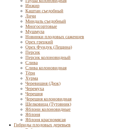
Груша колоновидная
Инжир
Каштан съедобный
Личи
Миндаль съедобный
Многосортовые
Мушмула
Новинки плодовых саженцев
Орех грецкий
Орех Фундук (Лещина)
Персик
Персик колоновидный
Слива
Слива колоновидная
Тёрн
Хурма
Черевишня (Дюк)
Черемуха
Черешня
Черешня колоновидная
Шелковица (Тутовник)
Яблони колоновидные
Яблоня
Яблоня красномясая
Гибриды плодовых деревьев