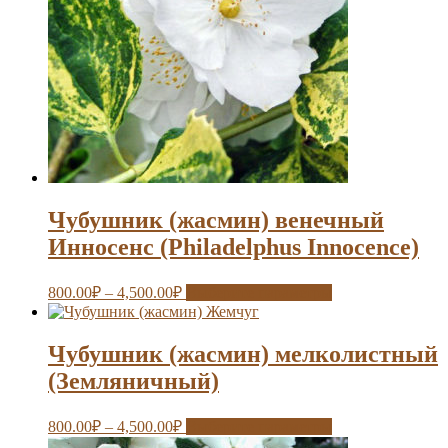
Чубушник (жасмин) венечный
Инносенс (Philadelphus Innocence)
800.00
₽
–
4,500.00
₽
Выберите параметры
Чубушник (жасмин) мелколистный
(Земляничный)
800.00
₽
–
4,500.00
₽
Выберите параметры