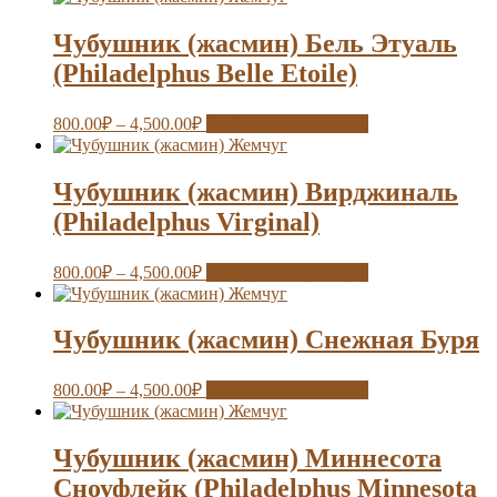
Чубушник (жасмин) Бель Этуаль
(Philadelphus Belle Etoile)
800.00
₽
–
4,500.00
₽
Выберите параметры
Чубушник (жасмин) Вирджиналь
(Philadelphus Virginal)
800.00
₽
–
4,500.00
₽
Выберите параметры
Чубушник (жасмин) Снежная Буря
800.00
₽
–
4,500.00
₽
Выберите параметры
Чубушник (жасмин) Миннесота
Сноуфлейк (Philadelphus Minnesota