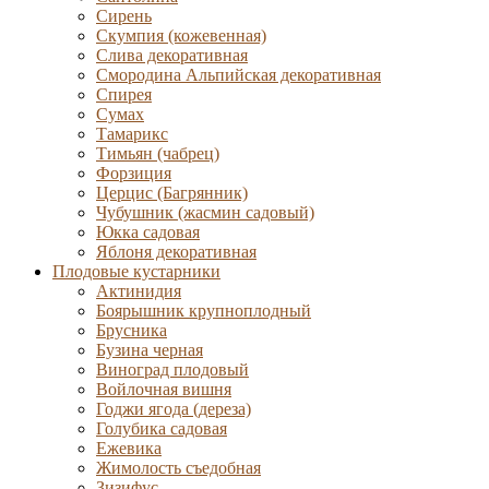
Сирень
Скумпия (кожевенная)
Слива декоративная
Смородина Альпийская декоративная
Спирея
Сумах
Тамарикс
Тимьян (чабрец)
Форзиция
Церцис (Багрянник)
Чубушник (жасмин садовый)
Юкка садовая
Яблоня декоративная
Плодовые кустарники
Актинидия
Боярышник крупноплодный
Брусника
Бузина черная
Виноград плодовый
Войлочная вишня
Годжи ягода (дереза)
Голубика садовая
Ежевика
Жимолость съедобная
Зизифус