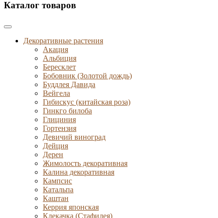
Каталог товаров
Декоративные растения
Акация
Альбиция
Бересклет
Бобовник (Золотой дождь)
Буддлея Давида
Вейгела
Гибискус (китайская роза)
Гинкго билоба
Глициния
Гортензия
Девичий виноград
Дейция
Дерен
Жимолость декоративная
Калина декоративная
Кампсис
Катальпа
Каштан
Керрия японская
Клекачка (Стафилея)