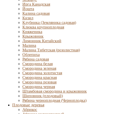
Ирга Канадская
Йошта
Калина садовая
Кизил
Клубника (Земляника садовая)
Клюква крупноплодная
Княженика
Крыжовник
Лимонник Китайский
Малина
Малина Тибетская (розолистная)
Облепиха
Рябина садовая
Смородина белая
Смородина зеленая
Смородина золотистая
Смородина красная
Смородина розовая
Смородина черная
Штамбовая смородина и крыжовник
Шиповник (плодовый)
Рябина черноплодная (Черноплодка)
Плодовые деревья
Абрикос