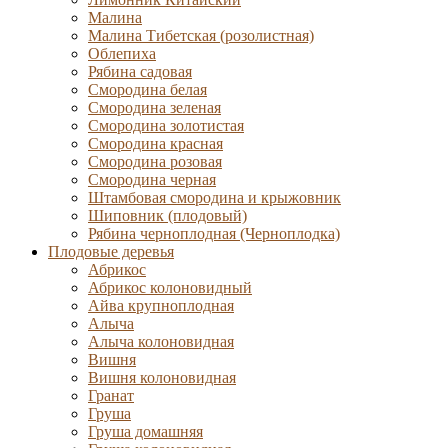
Малина
Малина Тибетская (розолистная)
Облепиха
Рябина садовая
Смородина белая
Смородина зеленая
Смородина золотистая
Смородина красная
Смородина розовая
Смородина черная
Штамбовая смородина и крыжовник
Шиповник (плодовый)
Рябина черноплодная (Черноплодка)
Плодовые деревья
Абрикос
Абрикос колоновидный
Айва крупноплодная
Алыча
Алыча колоновидная
Вишня
Вишня колоновидная
Гранат
Груша
Груша домашняя