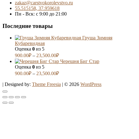
zakaz@carstvokorolevstvo.ru
55.515158, 37.959618
Пн - Вск: с 9:00 до 21:00
Последние товары
Груша Зимняя
Кубаревидная
Оценка
0
из 5
900.00
₽
–
23,500.00
₽
Черешня Биг Стар
Оценка
0
из 5
900.00
₽
–
23,500.00
₽
| Designed by:
Theme Freesia
| © 2026
WordPress
Go
to
top