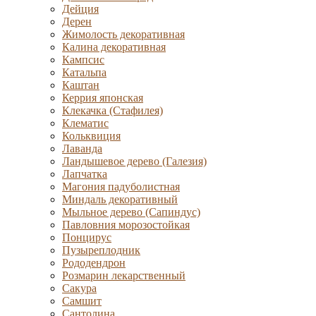
Дейция
Дерен
Жимолость декоративная
Калина декоративная
Кампсис
Катальпа
Каштан
Керрия японская
Клекачка (Стафилея)
Клематис
Кольквиция
Лаванда
Ландышевое дерево (Галезия)
Лапчатка
Магония падуболистная
Миндаль декоративный
Мыльное дерево (Сапиндус)
Павловния морозостойкая
Понцирус
Пузыреплодник
Рододендрон
Розмарин лекарственный
Сакура
Самшит
Сантолина