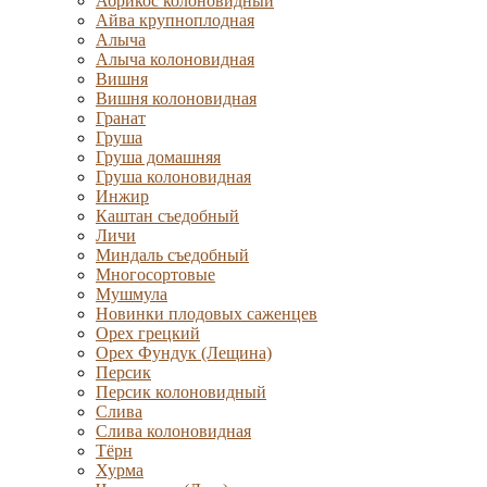
Абрикос колоновидный
Айва крупноплодная
Алыча
Алыча колоновидная
Вишня
Вишня колоновидная
Гранат
Груша
Груша домашняя
Груша колоновидная
Инжир
Каштан съедобный
Личи
Миндаль съедобный
Многосортовые
Мушмула
Новинки плодовых саженцев
Орех грецкий
Орех Фундук (Лещина)
Персик
Персик колоновидный
Слива
Слива колоновидная
Тёрн
Хурма