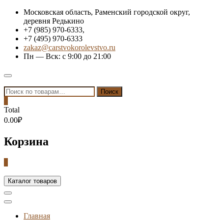
Skip
Московская область, Раменский городской округ,
to
деревня Редькино
content
+7 (985) 970-6333,
+7 (495) 970-6333
zakaz@carstvokorolevstvo.ru
Пн — Вск: с 9:00 до 21:00
Topbar
Menu
Искать:
Поиск
0
Total
0.00₽
Корзина
0
Каталог товаров
Главная