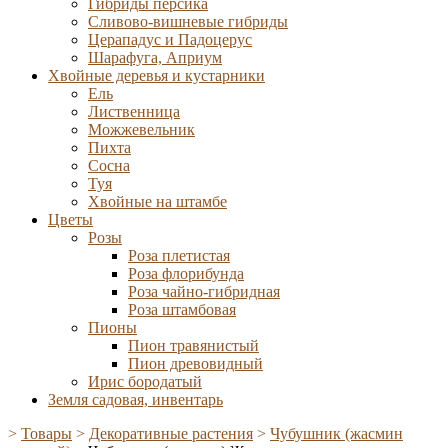
Гибриды персика
Сливово-вишневые гибриды
Церападус и Падоцерус
Шарафуга, Априум
Хвойные деревья и кустарники
Ель
Лиственница
Можжевельник
Пихта
Сосна
Туя
Хвойные на штамбе
Цветы
Розы
Роза плетистая
Роза флорибунда
Роза чайно-гибридная
Роза штамбовая
Пионы
Пион травянистый
Пион древовидный
Ирис бородатый
Земля садовая, инвентарь
>
Товары
>
Декоративные растения
>
Чубушник (жасмин