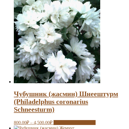
Чубушник (жасмин) Шнеештурм
(Philadelphus coronarius
Schneesturm)
800.00
₽
–
4,500.00
₽
Выберите параметры